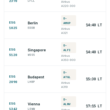
2370
LFLL
Airbus
A220-300
D-
ESG
Berlin
AMXP
14:40 LT
1025
EDDB
Airbus
A321
D-
ESG
Singapore
ALFI
14:40 LT
5120
WSSS
Airbus
A350-900
D-
ESG
Budapest
ATGL
15:30 LT
2090
LHBP
Airbus
A319
D-
ESG
Vienna
ALNV
17:15 LT
1342
LOWW
Airbus