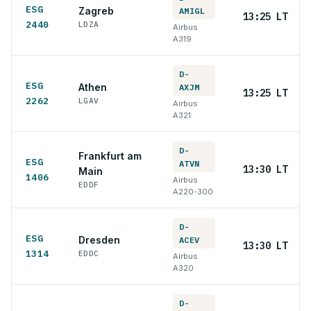
ESG
Zagreb
AMIGL
13:25 LT
2440
LDZA
Airbus
A319
D-
ESG
Athen
AXJM
13:25 LT
2262
LGAV
Airbus
A321
D-
Frankfurt am
ESG
ATVN
13:30 LT
Main
1406
Airbus
EDDF
A220-300
D-
ESG
Dresden
ACEV
13:30 LT
1314
EDDC
Airbus
A320
D-