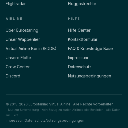
Flightradar
Fluggastrechte
AIRLINE
HILFE
Über Eurostarling
Hilfe Center
Unser Wappentier
Kontaktformular
Virtual Airline Berlin (EDDB)
FAQ & Knowledge Base
Unsere Flotte
Impressum
Crew Center
Datenschutz
Discord
Nutzungsbedingungen
© 2015–2026 Eurostarling Virtual Airline · Alle Rechte vorbehalten.
Nur zur Unterhaltung · Kein Bezug zu realen Airlines oder Behörden · Alle Daten
simuliert.
Impressum
Datenschutz
Nutzungsbedingungen