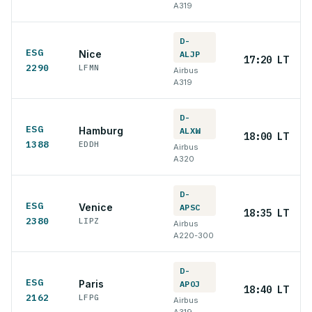
A319
D-
ESG
Nice
ALJP
17:20 LT
2290
LFMN
Airbus
A319
D-
ESG
Hamburg
ALXW
18:00 LT
1388
EDDH
Airbus
A320
D-
ESG
Venice
APSC
18:35 LT
2380
LIPZ
Airbus
A220-300
D-
ESG
Paris
APOJ
18:40 LT
2162
LFPG
Airbus
A319