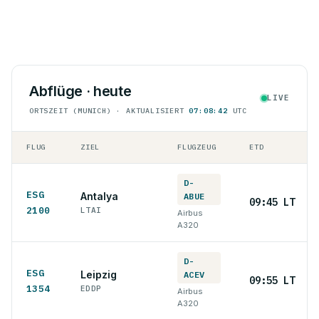
Abflüge · heute
LIVE
ORTSZEIT (MUNICH) · AKTUALISIERT
07:08:42
UTC
FLUG
ZIEL
FLUGZEUG
ETD
D-
ESG
Antalya
ABUE
09:45 LT
2100
LTAI
Airbus
A320
D-
ESG
Leipzig
ACEV
09:55 LT
1354
EDDP
Airbus
A320