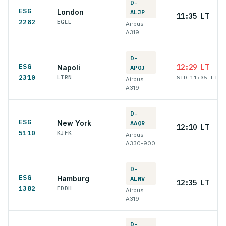
D-
ESG
London
ALJP
11:35 LT
2282
EGLL
Airbus
A319
D-
ESG
12:29 LT
Napoli
APOJ
2310
LIRN
STD 11:35 LT
Airbus
A319
D-
ESG
New York
AAQR
12:10 LT
5110
KJFK
Airbus
A330-900
D-
ESG
Hamburg
ALNV
12:35 LT
1382
EDDH
Airbus
A319
D-