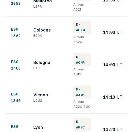
Mallorca
2052
Airbus
LEPA
A321
D-
ESG
Cologne
ALXW
14:00 LT
1362
EDDK
Airbus
A320
D-
ESG
Bologna
AQMR
14:00 LT
2480
LIPE
Airbus
A319
D-
ESG
Vienna
AJWK
14:10 LT
1340
LOWW
Airbus
A220-300
D-
ESG
Lyon
APSC
14:20 LT