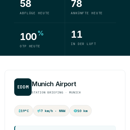
58
78
ABFLÜGE HEUTE
ANKÜNFTE HEUTE
11
%
100
IN DER LUFT
OTP HEUTE
Munich Airport
EDDM
STATION BRIEFING · MUNICH
19°C
7 km/h · NNW
10 km