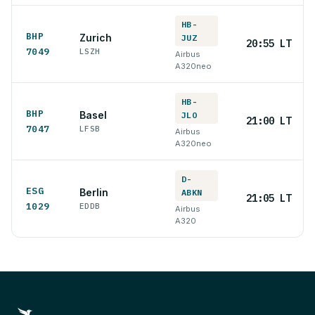
HB-
BHP
Zurich
JUZ
20:55 LT
7049
LSZH
Airbus
A320neo
HB-
BHP
Basel
JLO
21:00 LT
7047
LFSB
Airbus
A320neo
D-
ESG
Berlin
ABKN
21:05 LT
1029
EDDB
Airbus
A320