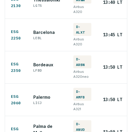
13:40 LT
2130
LGTS
Airbus
A320
D-
ESG
Barcelona
ALXT
13:45 LT
2250
LEBL
Airbus
A320
D-
ESG
Bordeaux
ARBN
13:50 LT
2350
LFBD
Airbus
A320neo
D-
ESG
Palermo
AMFB
13:50 LT
2060
LICJ
Airbus
A321
D-
Palma de
ESG
ANUD
13:50 LT