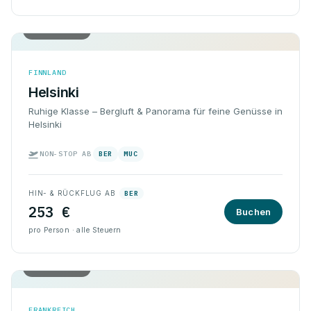
Hin & Rück
FINNLAND
Helsinki
Ruhige Klasse – Bergluft & Panorama für feine Genüsse in
Helsinki
NON-STOP AB
BER
MUC
HIN- & RÜCKFLUG AB
BER
253 €
Buchen
pro Person · alle Steuern
Hin & Rück
FRANKREICH