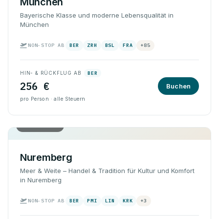
München
Bayerische Klasse und moderne Lebensqualität in
München
NON-STOP AB
BER
ZRH
BSL
FRA
+85
HIN- & RÜCKFLUG AB
BER
256 €
Buchen
pro Person · alle Steuern
Hin & Rück
Nuremberg
Meer & Weite – Handel & Tradition für Kultur und Komfort
in Nuremberg
NON-STOP AB
BER
PMI
LIN
KRK
+3