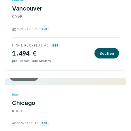
KANADA
Vancouver
CYVR
NON-STOP AB
BER
HIN- & RÜCKFLUG AB
BER
1.494 €
Buchen
pro Person · alle Steuern
Hin & Rück
USA
Chicago
KORD
NON-STOP AB
BER