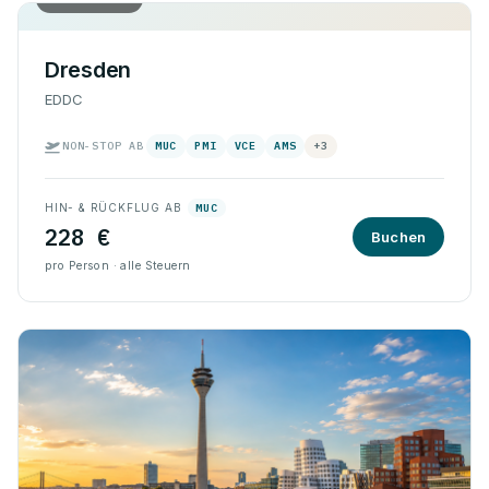
Dresden
EDDC
NON-STOP AB
MUC
PMI
VCE
AMS
+3
HIN- & RÜCKFLUG AB
MUC
228 €
Buchen
pro Person · alle Steuern