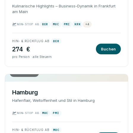
Kulinarische Highlights – Business-Dynamik in Frankfurt
am Main
NON-STOP AB
BER
MUC
PMI
KRK
+4
HIN- & RÜCKFLUG AB
BER
274 €
Buchen
pro Person · alle Steuern
Hin & Rück
Hamburg
Hafenflair, Weltoffenheit und Stil in Hamburg
NON-STOP AB
MUC
PMI
HIN- & RÜCKFLUG AB
MUC