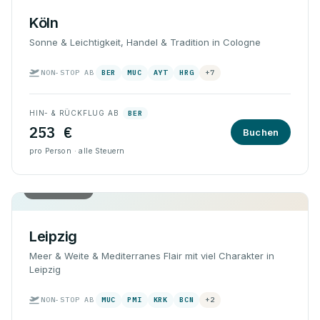
Köln
Sonne & Leichtigkeit, Handel & Tradition in Cologne
NON-STOP AB
BER
MUC
AYT
HRG
+7
HIN- & RÜCKFLUG AB
BER
253 €
Buchen
pro Person · alle Steuern
Hin & Rück
Leipzig
Meer & Weite & Mediterranes Flair mit viel Charakter in
Leipzig
NON-STOP AB
MUC
PMI
KRK
BCN
+2