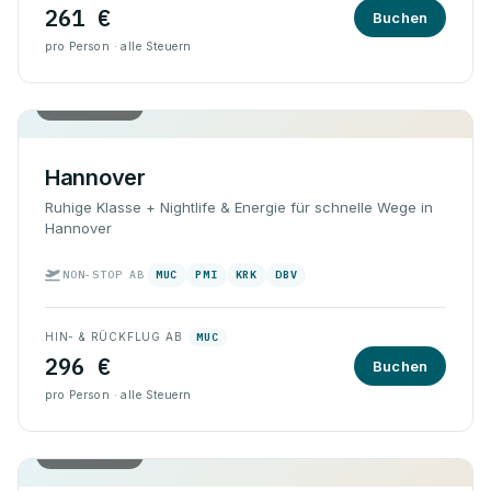
261 €
Buchen
pro Person · alle Steuern
Hin & Rück
Hannover
Ruhige Klasse + Nightlife & Energie für schnelle Wege in
Hannover
NON-STOP AB
MUC
PMI
KRK
DBV
HIN- & RÜCKFLUG AB
MUC
296 €
Buchen
pro Person · alle Steuern
Hin & Rück