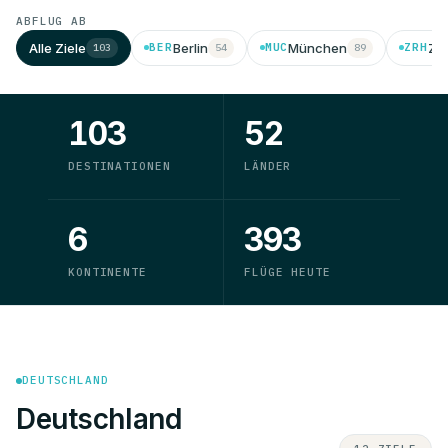
ABFLUG AB
Alle Ziele
Berlin
München
Zü
BER
MUC
ZRH
103
54
89
103
52
DESTINATIONEN
LÄNDER
6
393
KONTINENTE
FLÜGE HEUTE
DEUTSCHLAND
Deutschland