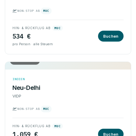
NON-STOP AB
MUC
HIN- & RÜCKFLUG AB
MUC
534 €
Buchen
pro Person · alle Steuern
Hin & Rück
INDIEN
Neu-Delhi
VIDP
NON-STOP AB
MUC
HIN- & RÜCKFLUG AB
MUC
1.059 €
Buchen