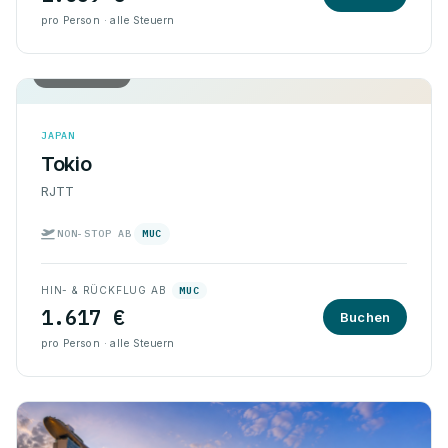
pro Person · alle Steuern
Hin & Rück
JAPAN
Tokio
RJTT
NON-STOP AB
MUC
HIN- & RÜCKFLUG AB
MUC
1.617 €
Buchen
pro Person · alle Steuern