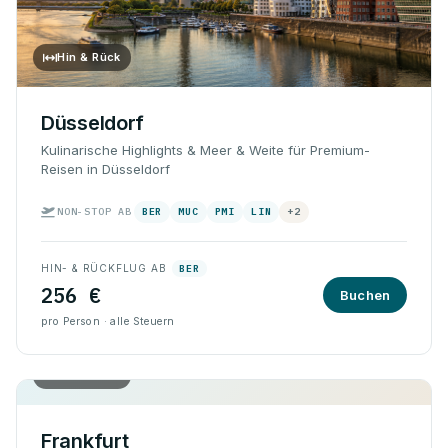
Hin & Rück
Düsseldorf
Kulinarische Highlights & Meer & Weite für Premium-
Reisen in Düsseldorf
NON-STOP AB
BER
MUC
PMI
LIN
+2
HIN- & RÜCKFLUG AB
BER
256 €
Buchen
pro Person · alle Steuern
Hin & Rück
Frankfurt