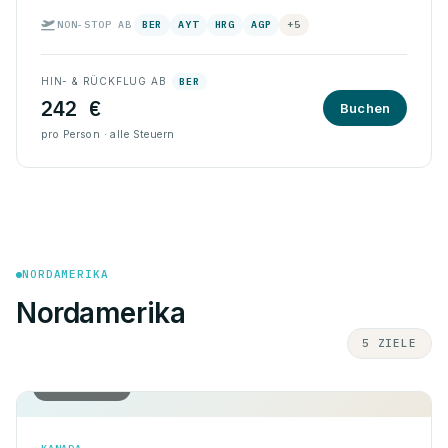
NON-STOP AB
BER
AYT
HRG
AGP
+5
HIN- & RÜCKFLUG AB
BER
242 €
Buchen
pro Person · alle Steuern
NORDAMERIKA
Nordamerika
5 ZIELE
Hin & Rück