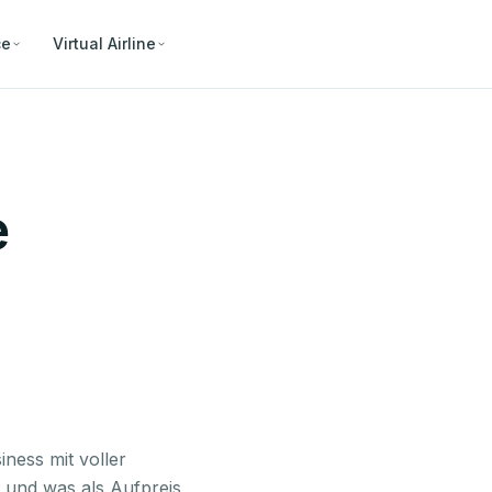
ce
Virtual Airline
e
ness mit voller
st und was als Aufpreis