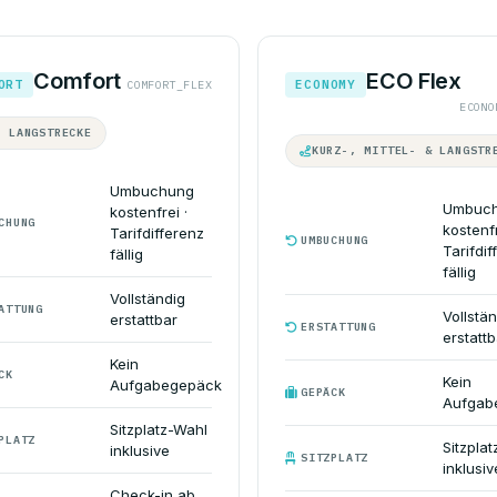
Comfort
ECO Flex
ORT
ECONOMY
COMFORT_FLEX
ECONO
R LANGSTRECKE
KURZ-, MITTEL- & LANGSTR
Umbuchung
Umbuc
kostenfrei ·
CHUNG
kostenfr
Tarifdifferenz
UMBUCHUNG
Tarifdif
fällig
fällig
Vollständig
ATTUNG
Vollstä
erstattbar
ERSTATTUNG
erstattb
Kein
CK
Kein
Aufgabegepäck
GEPÄCK
Aufgab
Sitzplatz-Wahl
PLATZ
Sitzpla
inklusive
SITZPLATZ
inklusiv
Check-in ab