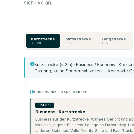
sich live an.
Kurzstrecke
Mittelstrecke
Langstrecke
≤ ~2H
2–5H
> 5H
Kurzstrecke (≤ 2 h) · Business / Economy · Kurzs
Catering, keine Sondermahlzeiten — kompakte Oper
BORDPRODUKT NACH KABINE
BUSINESS
Business · Kurzstrecke
Business auf der Kurzstrecke. Warmes Gericht und Bor
inklusive, eigene Business-Lounge an Eurostarling-Hu
anderen Stationen. Volle Priority-Suite und Fast-Track.