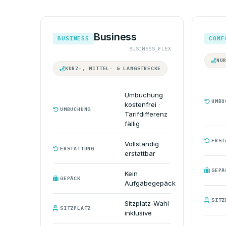
Business
BUSINESS
COMF
BUSINESS_FLEX
NU
KURZ-, MITTEL- & LANGSTRECKE
Umbuchung
UMBU
kostenfrei ·
UMBUCHUNG
Tarifdifferenz
fällig
ERST
Vollständig
ERSTATTUNG
erstattbar
GEPÄ
Kein
GEPÄCK
Aufgabegepäck
SITZ
Sitzplatz-Wahl
SITZPLATZ
inklusive