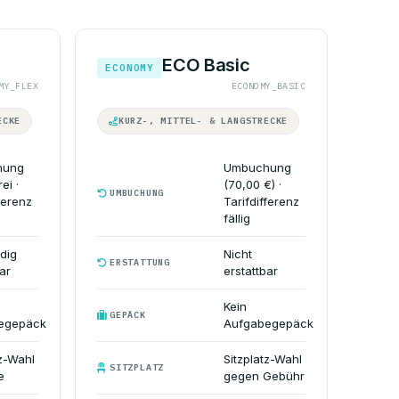
ECO Basic
ECONOMY
MY_FLEX
ECONOMY_BASIC
ECKE
KURZ-, MITTEL- & LANGSTRECKE
hung
Umbuchung
ei ·
(70,00 €) ·
UMBUCHUNG
ferenz
Tarifdifferenz
fällig
ndig
Nicht
ERSTATTUNG
ar
erstattbar
Kein
GEPÄCK
egepäck
Aufgabegepäck
tz-Wahl
Sitzplatz-Wahl
SITZPLATZ
e
gegen Gebühr