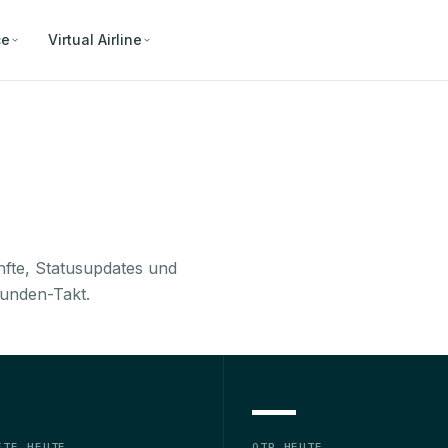
ce
Virtual Airline
nfte, Statusupdates und
unden-Takt.
—
FTE HEUTE
OTP HEUTE