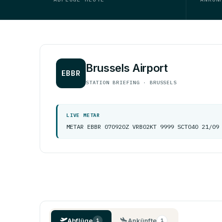
Brussels Airport
EBBR
STATION BRIEFING · BRUSSELS
LIVE METAR
METAR EBBR 070920Z VRB02KT 9999 SCT040 21/09
Abflüge
Ankünfte
1
1