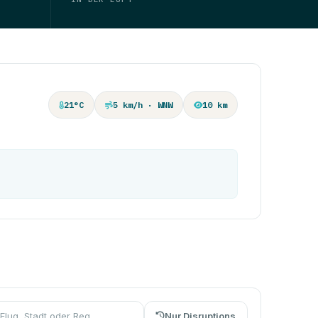
21°C
5 km/h · WNW
10 km
Nur Disruptions