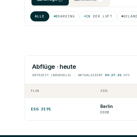
ALLE
BOARDING
IN DER LUFT
GELAN
Abflüge · heute
ORTSZEIT (BRUSSELS) · AKTUALISIERT
09:27:25
UTC
FLUG
ZIEL
Berlin
ESG 3191
EDDB