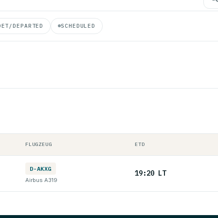
DET/DEPARTED
SCHEDULED
FLUGZEUG
ETD
D-AKXG
19:20 LT
Airbus A319