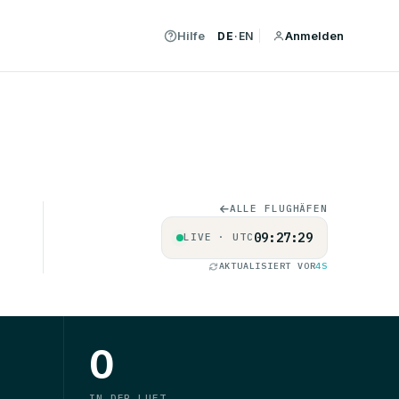
Hilfe
Anmelden
DE
·
EN
ALLE FLUGHÄFEN
09:27:29
LIVE · UTC
AKTUALISIERT VOR
4S
0
IN DER LUFT