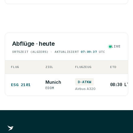
Abflüge · heute
LIVE
ORTSZEIT (ALGIERS) · AKTUALISIERT
07:09:37
UTC
FLUG
ZIEL
FLUGZEUG
ETD
Munich
D-ATKW
08:30 LT
ESG 2181
EDDM
Airbus A320