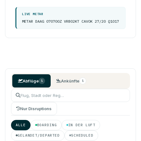
LIVE METAR
METAR DAAG 070700Z VRB02KT CAVOK 27/20 Q1017
Abflüge
Ankünfte
1
1
Nur Disruptions
ALLE
BOARDING
IN DER LUFT
GELANDET/DEPARTED
SCHEDULED