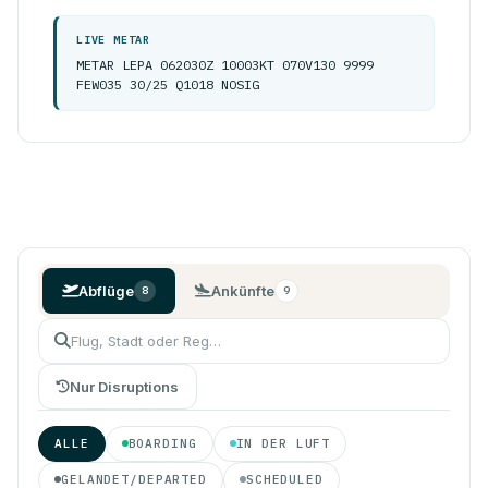
LIVE METAR
METAR LEPA 062030Z 10003KT 070V130 9999
FEW035 30/25 Q1018 NOSIG
Abflüge
Ankünfte
8
9
Nur Disruptions
ALLE
BOARDING
IN DER LUFT
GELANDET/DEPARTED
SCHEDULED