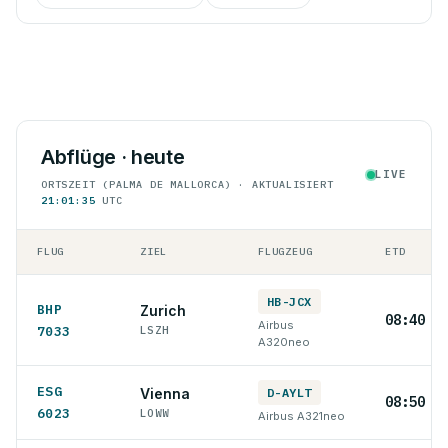
Abflüge · heute
LIVE
ORTSZEIT (PALMA DE MALLORCA) · AKTUALISIERT
21:01:35
UTC
FLUG
ZIEL
FLUGZEUG
ETD
HB-JCX
BHP
Zurich
08:40 L
Airbus
7033
LSZH
A320neo
ESG
Vienna
D-AYLT
08:50 L
6023
LOWW
Airbus A321neo