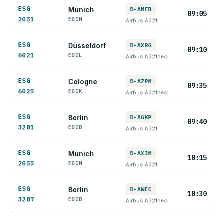
ESG
Munich
D-AMFB
09:05 L
2051
EDDM
Airbus A321
ESG
Düsseldorf
D-AXRG
09:10 L
6021
EDDL
Airbus A321neo
ESG
Cologne
D-AZPM
09:35 L
6025
EDDK
Airbus A321neo
ESG
Berlin
D-AGKP
09:40 L
3281
EDDB
Airbus A321
ESG
Munich
D-AXJM
10:15 L
2055
EDDM
Airbus A321
ESG
Berlin
D-AWEC
10:30 L
3287
EDDB
Airbus A321neo