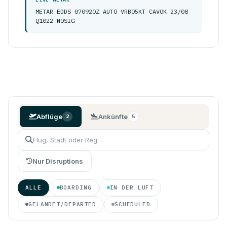
METAR EDDS 070920Z AUTO VRB05KT CAVOK 23/08
Q1022 NOSIG
Abflüge
Ankünfte
2
5
Nur Disruptions
ALLE
BOARDING
IN DER LUFT
GELANDET/DEPARTED
SCHEDULED