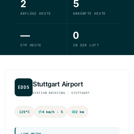
2
5
ABFLÜGE HEUTE
ANKÜNFTE HEUTE
—
0
OTP HEUTE
IN DER LUFT
Stuttgart Airport
EDDS
STATION BRIEFING · STUTTGART
21°C
4 km/h · S
2 km
LIVE METAR