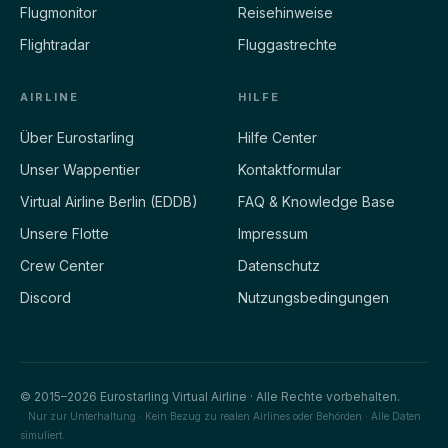
Flugmonitor
Reisehinweise
Flightradar
Fluggastrechte
AIRLINE
HILFE
Über Eurostarling
Hilfe Center
Unser Wappentier
Kontaktformular
Virtual Airline Berlin (EDDB)
FAQ & Knowledge Base
Unsere Flotte
Impressum
Crew Center
Datenschutz
Discord
Nutzungsbedingungen
© 2015–2026 Eurostarling Virtual Airline · Alle Rechte vorbehalten.
Nur zur Unterhaltung · Kein Bezug zu realen Airlines oder Behörden · Alle Daten
simuliert.