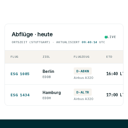
Abflüge · heute
LIVE
ORTSZEIT (STUTTGART) · AKTUALISIERT
09:40:14
UTC
FLUG
ZIEL
FLUGZEUG
ETD
Berlin
D-ABKN
16:40 LT
ESG 1085
EDDB
Airbus A320
Hamburg
D-ALTR
17:00 LT
ESG 1434
EDDH
Airbus A320