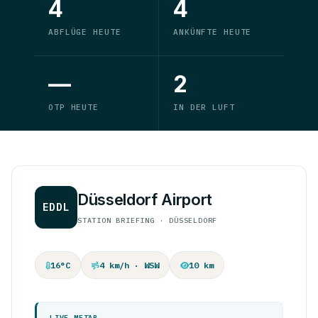
4
4
ABFLÜGE HEUTE
ANKÜNFTE HEUTE
—
2
OTP HEUTE
IN DER LUFT
Düsseldorf Airport
EDDL
STATION BRIEFING · DÜSSELDORF
16°C
4 km/h · WSW
10 km
LIVE METAR