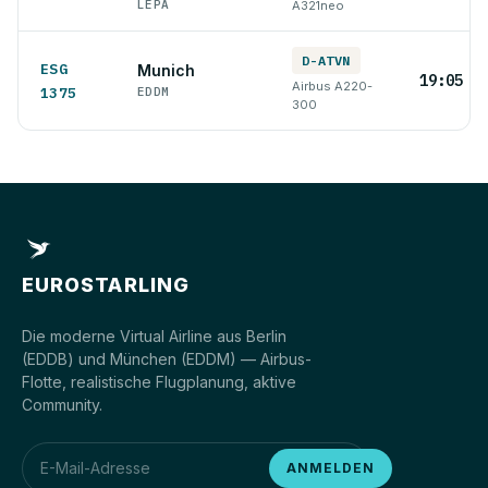
LEPA
A321neo
D-ATVN
ESG
Munich
19:05 L
Airbus A220-
1375
EDDM
300
EUROSTARLING
Die moderne Virtual Airline aus Berlin
(EDDB) und München (EDDM) — Airbus-
Flotte, realistische Flugplanung, aktive
Community.
ANMELDEN