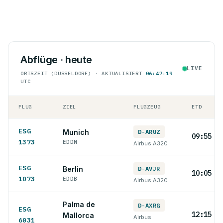
Abflüge · heute
LIVE
ORTSZEIT (DÜSSELDORF) · AKTUALISIERT
06:47:19
UTC
FLUG
ZIEL
FLUGZEUG
ETD
ESG
Munich
D-ARUZ
09:55 L
1373
EDDM
Airbus A320
ESG
Berlin
D-AVJR
10:05 L
1073
EDDB
Airbus A320
Palma de
D-AXRG
ESG
12:15 L
Mallorca
Airbus
6031