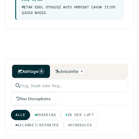
METAR EDDL 070620Z AUTO VRB01KT CAVOK 17/09
Q1024 NOSIG
Abflüge
Ankünfte
4
4
Nur Disruptions
ALLE
BOARDING
IN DER LUFT
GELANDET/DEPARTED
SCHEDULED