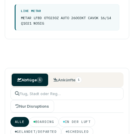
LIVE METAR
METAR LFBD 070230Z AUTO 26003KT CAVOK 16/14
Q1021 NOSIG
Abflüge
Ankünfte
1
1
Nur Disruptions
ALLE
BOARDING
IN DER LUFT
GELANDET/DEPARTED
SCHEDULED