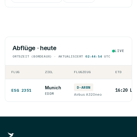
Abflüge · heute
LIVE
ORTSZEIT (BORDEAUX) · AKTUALISIERT
02:44:54
UTC
FLUG
ZIEL
FLUGZEUG
ETD
Munich
D-ARBN
16:20 LT
ESG 2351
EDDM
Airbus A320neo