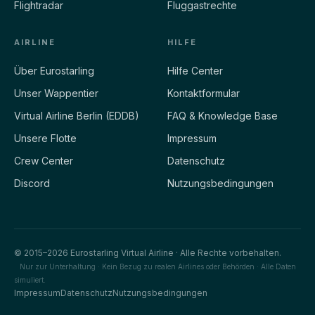
Flightradar
Fluggastrechte
AIRLINE
HILFE
Über Eurostarling
Hilfe Center
Unser Wappentier
Kontaktformular
Virtual Airline Berlin (EDDB)
FAQ & Knowledge Base
Unsere Flotte
Impressum
Crew Center
Datenschutz
Discord
Nutzungsbedingungen
© 2015–2026 Eurostarling Virtual Airline · Alle Rechte vorbehalten.
Nur zur Unterhaltung · Kein Bezug zu realen Airlines oder Behörden · Alle Daten
simuliert.
Impressum
Datenschutz
Nutzungsbedingungen