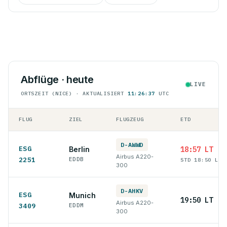
Abflüge · heute
LIVE
ORTSZEIT (NICE) · AKTUALISIERT
11:26:37
UTC
FLUG
ZIEL
FLUGZEUG
ETD
D-AWWD
ESG
Berlin
18:57 LT
Airbus A220-
2251
EDDB
STD 18:50 LT
300
D-AHKV
ESG
Munich
19:50 LT
Airbus A220-
3409
EDDM
300