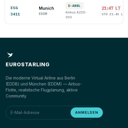
D-ANBL
ESG
Munich
21:47 LT
Airbus A220-
3411
EDDM
STD 21:45 LT
300
EUROSTARLING
Die moderne Virtual Airline aus Berlin
(EDDB) und München (EDDM) — Airbus-
Flotte, realistische Flugplanung, aktive
Community.
ANMELDEN