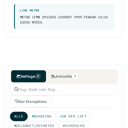
LIVE METAR
METAR LFMN 091100Z 13005KT 9999 FEW040 31/25
Q1016 NOSIG
Abflüge
Ankünfte
3
3
Nur Disruptions
ALLE
BOARDING
IN DER LUFT
GELANDET/DEPARTED
SCHEDULED