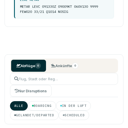
METAR LEVC 091330Z 09009KT 060V130 9999
FEW020 33/21 Q1014 NOSIG
Abflüge
Ankünfte
0
0
Nur Disruptions
ALLE
BOARDING
IN DER LUFT
GELANDET/DEPARTED
SCHEDULED