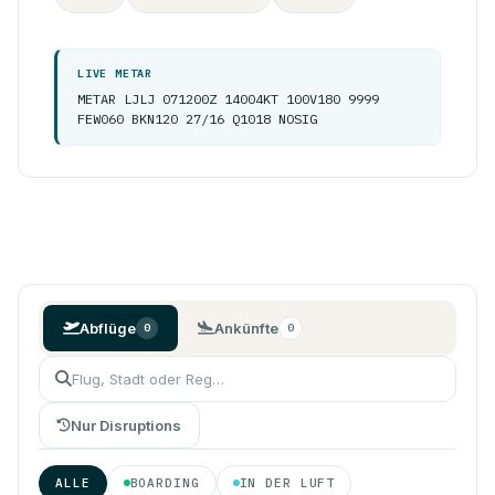
LIVE METAR
METAR LJLJ 071200Z 14004KT 100V180 9999
FEW060 BKN120 27/16 Q1018 NOSIG
Abflüge
Ankünfte
0
0
Nur Disruptions
ALLE
BOARDING
IN DER LUFT