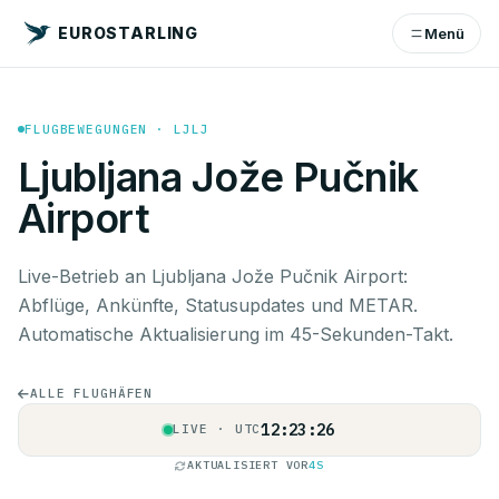
EUROSTARLING
Menü
FLUGBEWEGUNGEN · LJLJ
Ljubljana Jože Pučnik
Airport
Live-Betrieb an Ljubljana Jože Pučnik Airport:
Abflüge, Ankünfte, Statusupdates und METAR.
Automatische Aktualisierung im 45-Sekunden-Takt.
ALLE FLUGHÄFEN
12:23:27
LIVE · UTC
AKTUALISIERT VOR
5S