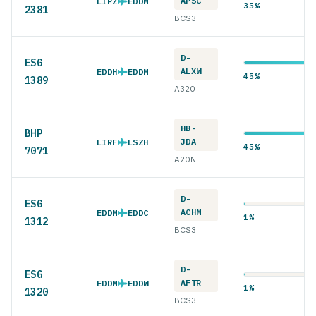
APSC
LIPZ
EDDM
35%
2381
BCS3
D-
ESG
ALXW
EDDH
EDDM
45%
1389
A320
HB-
BHP
JDA
LIRF
LSZH
45%
7071
A20N
D-
ESG
ACHM
EDDM
EDDC
1%
1312
BCS3
D-
ESG
AFTR
EDDM
EDDW
1%
1320
BCS3