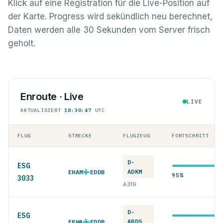
Klick auf eine Registration für die Live-Position auf
der Karte. Progress wird sekündlich neu berechnet,
Daten werden alle 30 Sekunden vom Server frisch
geholt.
Enroute · Live
LIVE
AKTUALISIERT
18:30:47
UTC
FLUG
STRECKE
FLUGZEUG
FORTSCHRITT
D-
ESG
ADKM
EHAM
EDDB
95%
3033
A319
D-
ESG
ABDS
EPWA
EDDB