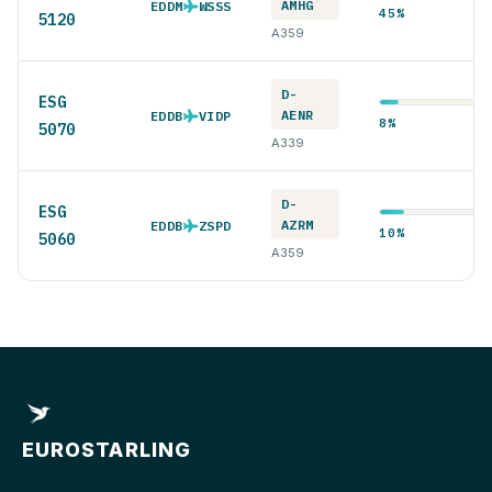
AMHG
EDDM
WSSS
45%
5120
A359
D-
ESG
AENR
EDDB
VIDP
8%
5070
A339
D-
ESG
AZRM
EDDB
ZSPD
10%
5060
A359
EUROSTARLING