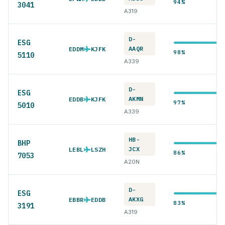
94%
3041
A319
D-
ESG
AAQR
EDDM
KJFK
98%
5110
A339
D-
ESG
AKMN
EDDB
KJFK
97%
5010
A339
HB-
BHP
JCX
LEBL
LSZH
86%
7053
A20N
D-
ESG
AKXG
EBBR
EDDB
83%
3191
A319