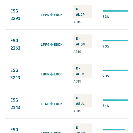
D-
ESG
ALJP
LFMN
EDDM
83%
2291
A319
D-
ESG
AFQN
LFPG
EDDM
73%
2161
A319
D-
ESG
ALDX
LHBP
EDDB
73%
3213
A319
D-
ESG
ASUL
LIRF
EDDM
64%
2143
A319
D-
ESG