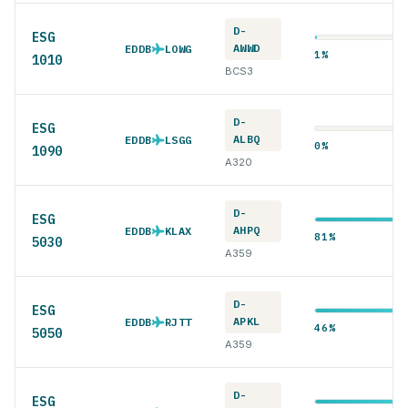
D-
ESG
AWWD
EDDB
LOWG
1%
1010
BCS3
D-
ESG
ALBQ
EDDB
LSGG
0%
1090
A320
D-
ESG
AHPQ
EDDB
KLAX
81%
5030
A359
D-
ESG
APKL
EDDB
RJTT
46%
5050
A359
D-
ESG