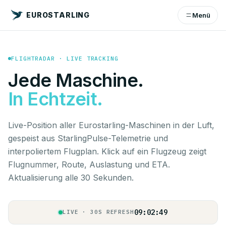
EUROSTARLING
Menü
ESG2380
D-AWVS
EDDB
UBBB
63%
ETA 91M
CRZ
FLIGHTRADAR · LIVE TRACKING
Jede Maschine.
ESG2351
D-AXAF
In Echtzeit.
LTFM
EDDB
63%
ETA 62M
CRZ
Live-Position aller Eurostarling-Maschinen in der Luft,
gespeist aus StarlingPulse-Telemetrie und
interpoliertem Flugplan. Klick auf ein Flugzeug zeigt
ESG6061
D-AYBH
Flugnummer, Route, Auslastung und ETA.
LEMG
EDDK
Aktualisierung alle 30 Sekunden.
60%
ETA 66M
CRZ
09:02:49
LIVE · 30S REFRESH
ESG6151
D-AKHF