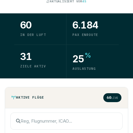
AKTUALISIERT VOR
4S
LEIB
EDDM
57%
ETA 56M
CRZ
60
6.184
ESG2140
D-AYCF
IN DER LUFT
PAX ENROUTE
EDDB
EPKK
31
%
54%
ETA 32M
25
CRZ
ZIELE AKTIV
AUSLASTUNG
ESG5061
D-AGLS
EPKK
EDDF
51%
ETA 46M
CRZ
60
AKTIVE FLÜGE
LIVE
ESG3436
D-AXAD
EDDM
LGAV
51%
ETA 71M
CRZ