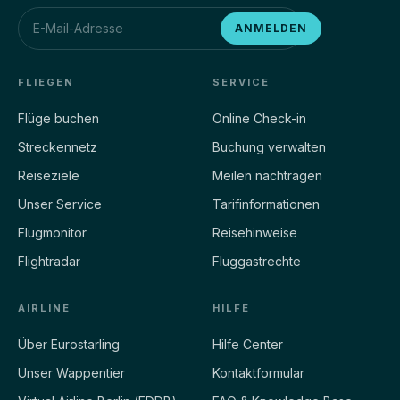
ESG6341
D-AHSR
127
35.000
ANMELDEN
LGIR
ft
EDDS
44%
ETA 101M
CRZ
INTERPOLIERT AUS LINIENFLUGPLAN
FLIEGEN
SERVICE
Flüge buchen
Online Check-in
ESG3354
D-AXCF
Streckennetz
EDDM
Buchung verwalten
LEMD
Reiseziele
Meilen nachtragen
44%
ETA 86M
CRZ
Unser Service
Tarifinformationen
Flugmonitor
Reisehinweise
ESG6351
D-AHSQ
Flightradar
Fluggastrechte
LGRP
EDDS
41%
ETA 111M
CRZ
AIRLINE
HILFE
Über Eurostarling
Hilfe Center
ESG3326
D-AMLM
Unser Wappentier
Kontaktformular
EDDM
LEBL