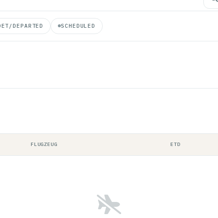
DET/DEPARTED
SCHEDULED
FLUGZEUG
ETD