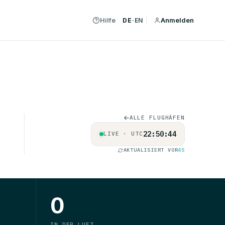
Hilfe
Anmelden
DE
·
EN
ALLE FLUGHÄFEN
22:50:44
LIVE · UTC
AKTUALISIERT VOR
4S
0
IN DER LUFT