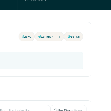
23°C
13 km/h · N
10 km
Nur Disruptions