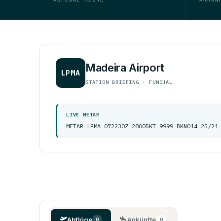
Madeira Airport
LPMA
STATION BRIEFING · FUNCHAL
LIVE METAR
METAR LPMA 072230Z 28005KT 9999 BKN014 25/21
Abflüge
Ankünfte
0
0