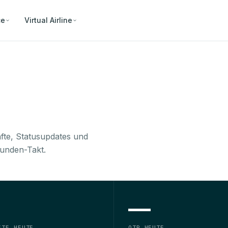
ce
Virtual Airline
nfte, Statusupdates und
unden-Takt.
—
FTE HEUTE
OTP HEUTE