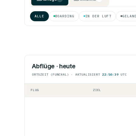
ALLE
BOARDING
IN DER LUFT
GELAN
Abflüge · heute
ORTSZEIT (FUNCHAL) · AKTUALISIERT
22:50:39
UTC
FLUG
ZIEL