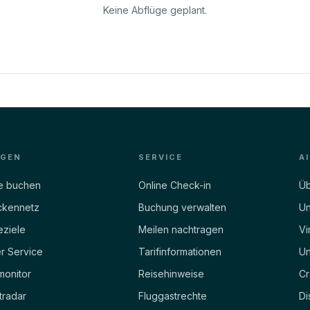
Keine Abflüge geplant.
EGEN
SERVICE
A
e buchen
Online Check-in
Üb
ckennetz
Buchung verwalten
Un
eziele
Meilen nachtragen
Vi
r Service
Tarifinformationen
Un
monitor
Reisehinweise
Cr
tradar
Fluggastrechte
Di