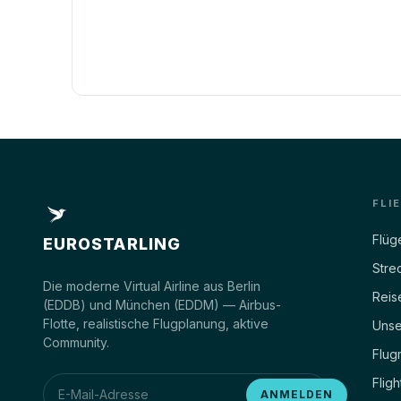
FLI
Flüg
EUROSTARLING
Stre
Die moderne Virtual Airline aus Berlin
Reis
(EDDB) und München (EDDM) — Airbus-
Flotte, realistische Flugplanung, aktive
Unse
Community.
Flug
Fligh
ANMELDEN