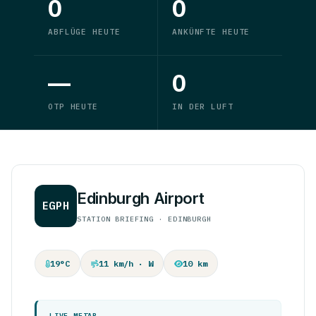
0
0
ABFLÜGE HEUTE
ANKÜNFTE HEUTE
—
0
OTP HEUTE
IN DER LUFT
Edinburgh Airport
EGPH
STATION BRIEFING · EDINBURGH
19°C
11 km/h · W
10 km
LIVE METAR