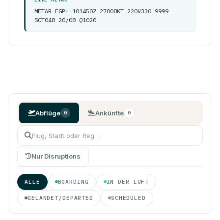
METAR EGPH 101450Z 27008KT 220V330 9999
SCT048 20/08 Q1020
Abflüge
Ankünfte
0
0
Nur Disruptions
ALLE
BOARDING
IN DER LUFT
GELANDET/DEPARTED
SCHEDULED