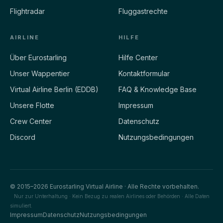
Flightradar
Fluggastrechte
AIRLINE
HILFE
Über Eurostarling
Hilfe Center
Unser Wappentier
Kontaktformular
Virtual Airline Berlin (EDDB)
FAQ & Knowledge Base
Unsere Flotte
Impressum
Crew Center
Datenschutz
Discord
Nutzungsbedingungen
© 2015–2026 Eurostarling Virtual Airline · Alle Rechte vorbehalten.
Nur zur Unterhaltung · Kein Bezug zu realen Airlines oder Behörden · Alle Daten
simuliert.
Impressum
Datenschutz
Nutzungsbedingungen