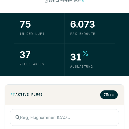
AKTUALISIERT VOR
4S
LOWG
LFMN
76%
ETA 20M
CRZ
75
6.073
ESG6090
D-AYBI
IN DER LUFT
PAX ENROUTE
EDDK
LGRP
37
%
75%
ETA 50M
31
CRZ
ZIELE AKTIV
AUSLASTUNG
ESG6080
D-AYBJ
EDDK
LGIR
74%
ETA 50M
CRZ
75
AKTIVE FLÜGE
LIVE
ESG6100
D-AESA
EDDK
LTAI
73%
ETA 55M
CRZ