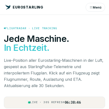
EUROSTARLING
Menü
ESG6340
D-AHSR
EDDS
LGIR
83%
ETA 30M
CRZ
FLIGHTRADAR · LIVE TRACKING
Jede Maschine.
BHP7040
HB-JLO
In Echtzeit.
LSGG
LTAI
82%
ETA 35M
CRZ
Live-Position aller Eurostarling-Maschinen in der Luft,
gespeist aus StarlingPulse-Telemetrie und
interpoliertem Flugplan. Klick auf ein Flugzeug zeigt
ESG6360
D-AHSP
Flugnummer, Route, Auslastung und ETA.
EDDS
LTAI
Aktualisierung alle 30 Sekunden.
81%
ETA 35M
CRZ
06:38:46
LIVE · 30S REFRESH
ESG5370
D-AXAE