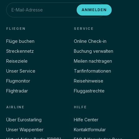
ESG6410
D-ARNB
72
35.000
ANMELDEN
LSZH
ft
LEPA
63%
ETA 40M
CRZ
INTERPOLIERT AUS LINIENFLUGPLAN
FLIEGEN
SERVICE
Flüge buchen
Online Check-in
ESG3024
D-AHSN
Streckennetz
EDDM
Buchung verwalten
DTTA
Reiseziele
Meilen nachtragen
61%
ETA 50M
CRZ
Unser Service
Tarifinformationen
Flugmonitor
Reisehinweise
ESG6310
D-AHSO
Flightradar
Fluggastrechte
EDDS
HEGN
59%
ETA 105M
CRZ
AIRLINE
HILFE
Über Eurostarling
Hilfe Center
ESG6050
D-ALGN
Unser Wappentier
Kontaktformular
EDDK
HEGN