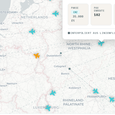
PHASE
PAX
ENROUTE
CRZ
102
35.000
ft
INTERPOLIERT AUS LINIENFL