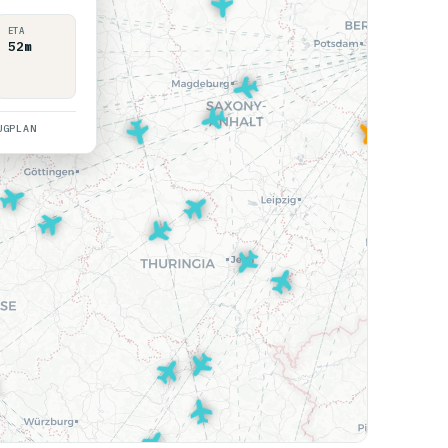
ETA
52m
UGPLAN