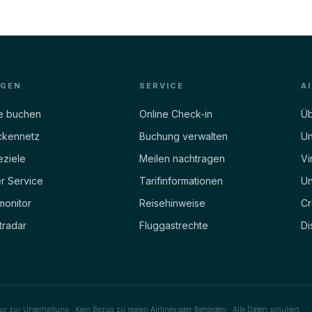
EGEN
SERVICE
A
e buchen
Online Check-in
Üb
ckennetz
Buchung verwalten
Un
eziele
Meilen nachtragen
Vi
r Service
Tarifinformationen
Un
monitor
Reisehinweise
Cr
tradar
Fluggastrechte
Di
ur zur Unterhaltung · Kein Bezug zu realen Airlines oder Behörden · Alle Daten simuliert.