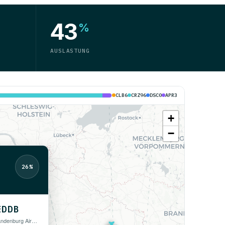
43
%
AUSLASTUNG
CLB
6
CRZ
96
DSC
0
APR
3
+
−
26%
EDDB
Berlin Brandenburg Airport