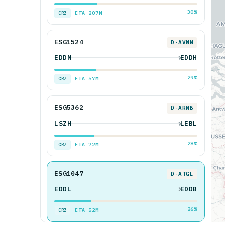
30%
ETA 207M
CRZ
ESG1524
D-AVWN
EDDM
EDDH
29%
ETA 57M
CRZ
ESG5362
D-ARNB
LSZH
LEBL
28%
ETA 72M
CRZ
ESG1047
D-ATGL
EDDL
EDDB
26%
ETA 52M
CRZ