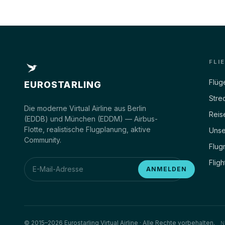
ESG1044
D-ARBN
EDDB
EDDL
26%
ETA 52M
CRZ
FLI
ESG1547
D-AXJJ
Flüg
EUROSTARLING
EDDK
EDDM
Stre
Die moderne Virtual Airline aus Berlin
Reis
24%
ETA 49M
CRZ
(EDDB) und München (EDDM) — Airbus-
Flotte, realistische Flugplanung, aktive
Unse
Community.
ESG3670
Flug
D-ACGR
EDDM
LTAC
Fligh
ANMELDEN
24%
ETA 132M
CRZ
ESG6402
D-AZFV
© 2015–2026 Eurostarling Virtual Airline · Alle Rechte vorbehalten.
N