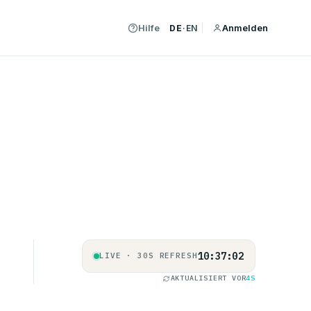
Hilfe
Anmelden
DE
·
EN
10:37:03
LIVE · 30S REFRESH
AKTUALISIERT VOR
5S