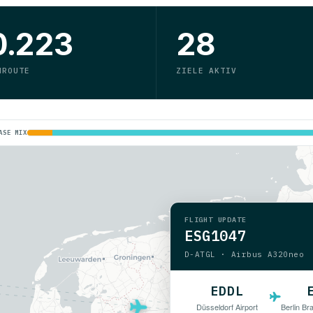
0.223
28
NROUTE
ZIELE AKTIV
ASE MIX
FLIGHT UPDATE
ESG1047
D-ATGL · Airbus A320neo
EDDL
Düsseldorf Airport