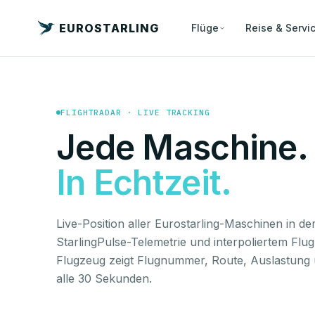
36%
ETA 92M
CRZ
EUROSTARLING
Flüge
Reise & Servi
ESG1527
D-AQZD
EDDH
EDDM
35%
ETA 52M
CRZ
FLIGHTRADAR · LIVE TRACKING
Jede Maschine.
ESG6112
D-AWEC
EDDL
LEPA
In Echtzeit.
35%
ETA 87M
CRZ
Live-Position aller Eurostarling-Maschinen in der
ESG1024
D-AQAJ
StarlingPulse-Telemetrie und interpoliertem Flugp
EDDB
EDDK
Flugzeug zeigt Flugnummer, Route, Auslastung 
alle 30 Sekunden.
33%
ETA 47M
CRZ