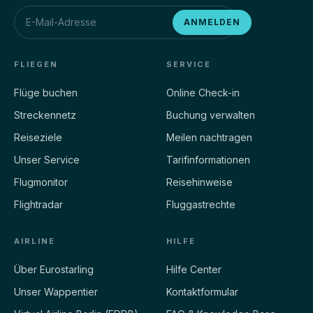
ESG5011
D-AKMN
ANMELDEN
KJFK
EDDB
79%
ETA 105M
CRZ
FLIEGEN
SERVICE
Flüge buchen
Online Check-in
ESG5111
D-AAQR
Streckennetz
Buchung verwalten
KJFK
EDDM
Reiseziele
Meilen nachtragen
77%
ETA 115M
CRZ
Unser Service
Tarifinformationen
Flugmonitor
Reisehinweise
ESG5031
D-AHPQ
Flightradar
Fluggastrechte
KLAX
EDDB
28%
ETA 518M
AIRLINE
CRZ
HILFE
Über Eurostarling
Hilfe Center
Unser Wappentier
Kontaktformular