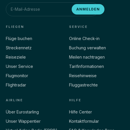
ESG5060
D-AZRM
ANMELDEN
EDDB
ZSPD
35%
ETA 425M
CRZ
FLIEGEN
SERVICE
Flüge buchen
Online Check-in
ESG5080
D-AFLS
Streckennetz
Buchung verwalten
EDDB
HKJK
Reiseziele
Meilen nachtragen
23%
ETA 385M
CRZ
Unser Service
Tarifinformationen
Flugmonitor
Reisehinweise
ESG5021
D-ACJT
Flightradar
Fluggastrechte
KORD
EDDB
19%
ETA 450M
AIRLINE
CRZ
HILFE
Über Eurostarling
Hilfe Center
ESG5011
D-AKMN
Unser Wappentier
Kontaktformular
KJFK
EDDB