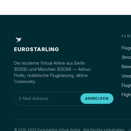
FLI
Flüg
EUROSTARLING
Stre
Die moderne Virtual Airline aus Berlin
Reis
(EDDB) und München (EDDM) — Airbus-
Flotte, realistische Flugplanung, aktive
Unse
Community.
Flug
Fligh
ANMELDEN
© 2015–2026 Eurostarling Virtual Airline · Alle Rechte vorbehalten.
N