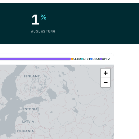
1
%
AUSLASTUNG
CLB
0
CRZ
1
DSC
0
APR
2
+
−