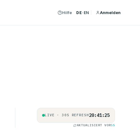
Hilfe
Anmelden
DE
·
EN
20:41:25
LIVE · 30S REFRESH
AKTUALISIERT VOR
5S