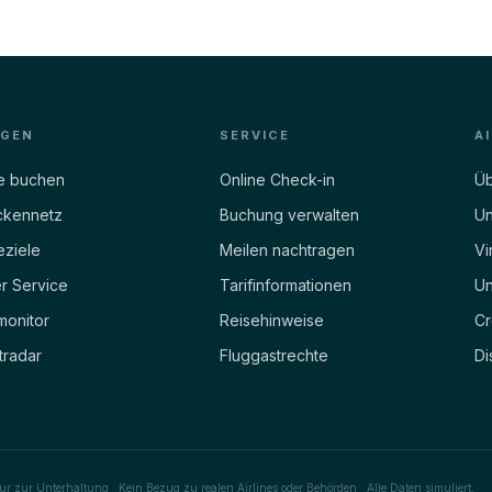
EGEN
SERVICE
A
e buchen
Online Check-in
Üb
ckennetz
Buchung verwalten
Un
eziele
Meilen nachtragen
Vi
r Service
Tarifinformationen
Un
monitor
Reisehinweise
Cr
tradar
Fluggastrechte
Di
ur zur Unterhaltung · Kein Bezug zu realen Airlines oder Behörden · Alle Daten simuliert.