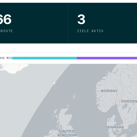
66
3
NROUTE
ZIELE AKTIV
ASE MIX