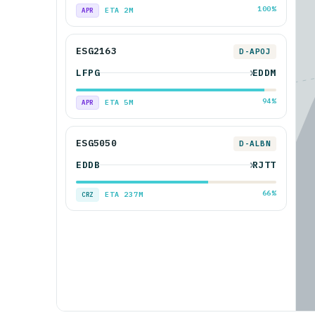
100%
ETA 2M
APR
ESG2163
D-APOJ
LFPG
EDDM
94%
ETA 5M
APR
ESG5050
D-ALBN
EDDB
RJTT
66%
ETA 237M
CRZ