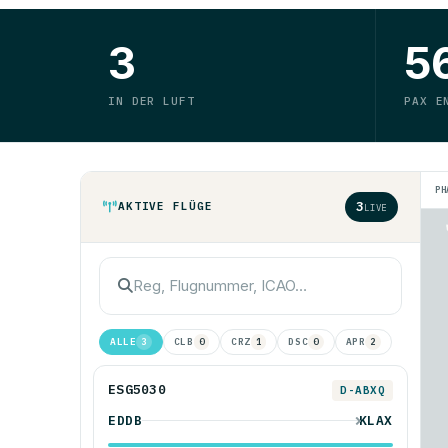
3
5
IN DER LUFT
PAX E
PH
3
AKTIVE FLÜGE
LIVE
ALLE
CLB
CRZ
DSC
APR
3
0
1
0
2
ESG5030
D-ABXQ
EDDB
KLAX