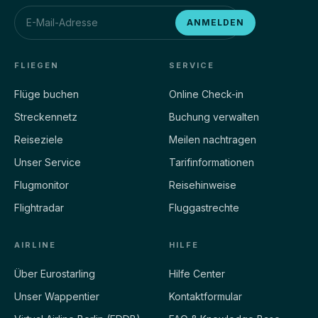
ESG2361
D-ARBN
ANMELDEN
LIEO
EDDM
91%
ETA 9M
APR
FLIEGEN
SERVICE
Flüge buchen
Online Check-in
ESG3360
D-AWLJ
Streckennetz
Buchung verwalten
EDDB
UBBB
Reiseziele
Meilen nachtragen
84%
ETA 44M
CRZ
Unser Service
Tarifinformationen
Flugmonitor
Reisehinweise
ESG2330
D-AQXT
Flightradar
Fluggastrechte
EDDM
GMMX
80%
ETA 47M
AIRLINE
CRZ
HILFE
Über Eurostarling
Hilfe Center
ESG1053
D-ARIC
Unser Wappentier
Kontaktformular
EDDF
EDDB