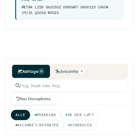
METAR LZIB 062030Z 09004KT 060V120 CAVOK
29/15 Q1014 NOSIG
Abflüge
Ankünfte
0
0
Nur Disruptions
ALLE
BOARDING
IN DER LUFT
GELANDET/DEPARTED
SCHEDULED