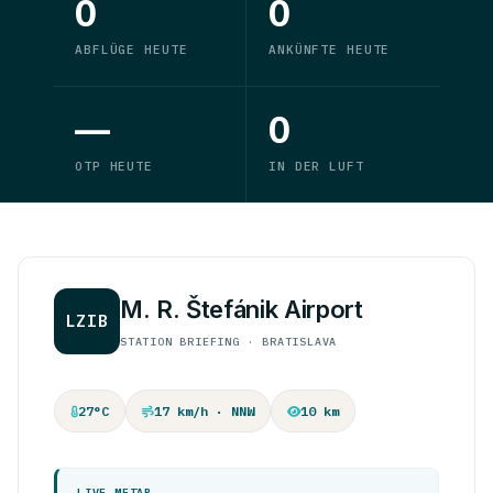
0
0
ABFLÜGE HEUTE
ANKÜNFTE HEUTE
—
0
OTP HEUTE
IN DER LUFT
M. R. Štefánik Airport
LZIB
STATION BRIEFING · BRATISLAVA
27°C
17 km/h · NNW
10 km
LIVE METAR