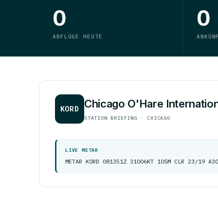
0
0
ABFLÜGE HEUTE
ANKÜN
Chicago O'Hare Internation
KORD
STATION BRIEFING · CHICAGO
LIVE METAR
METAR KORD 081351Z 31006KT 10SM CLR 23/19 A3