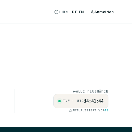
Hilfe
Anmelden
DE
·
EN
ALLE FLUGHÄFEN
14:41:44
LIVE · UTC
AKTUALISIERT VOR
4S