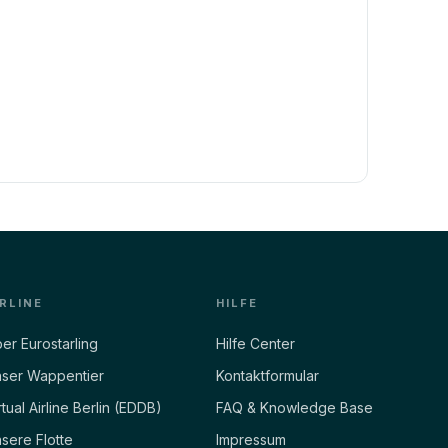
IRLINE
HILFE
er Eurostarling
Hilfe Center
ser Wappentier
Kontaktformular
rtual Airline Berlin (EDDB)
FAQ & Knowledge Base
sere Flotte
Impressum