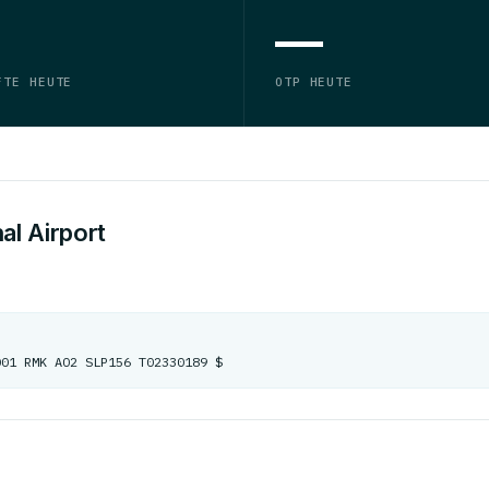
—
FTE HEUTE
OTP HEUTE
al Airport
001 RMK AO2 SLP156 T02330189 $