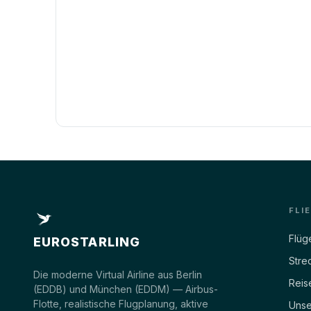
FLI
Flüg
EUROSTARLING
Stre
Die moderne Virtual Airline aus Berlin
Reis
(EDDB) und München (EDDM) — Airbus-
Flotte, realistische Flugplanung, aktive
Unse