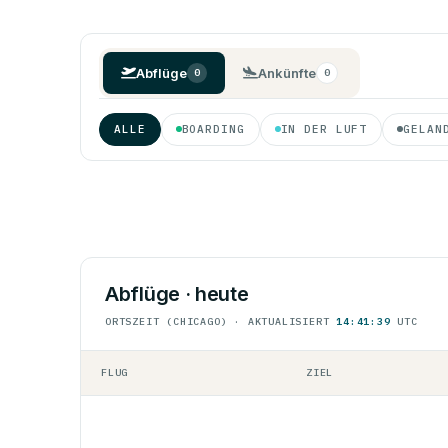
Abflüge
Ankünfte
0
0
ALLE
BOARDING
IN DER LUFT
GELAN
Abflüge · heute
ORTSZEIT (CHICAGO) · AKTUALISIERT
14:41:39
UTC
FLUG
ZIEL