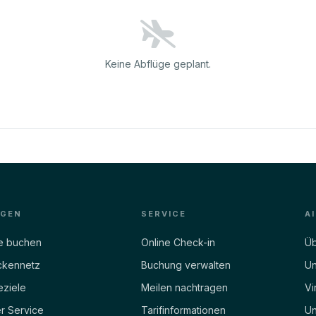
Keine Abflüge geplant.
EGEN
SERVICE
A
e buchen
Online Check-in
Üb
ckennetz
Buchung verwalten
Un
eziele
Meilen nachtragen
Vi
r Service
Tarifinformationen
Un