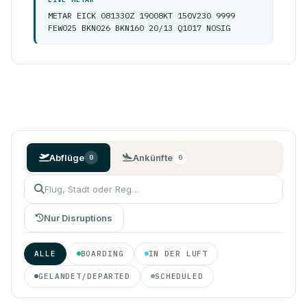
METAR EICK 081330Z 19008KT 150V230 9999
FEW025 BKN026 BKN160 20/13 Q1017 NOSIG
Abflüge
Ankünfte
0
0
Nur Disruptions
ALLE
BOARDING
IN DER LUFT
GELANDET/DEPARTED
SCHEDULED