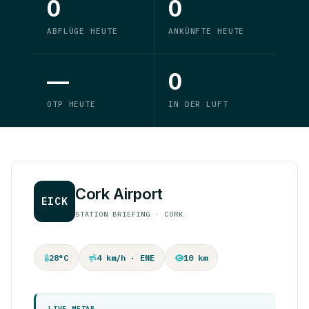
0
0
ABFLÜGE HEUTE
ANKÜNFTE HEUTE
—
0
OTP HEUTE
IN DER LUFT
Cork Airport
EICK
STATION BRIEFING · CORK
28°C
4 km/h · ENE
10 km
LIVE METAR