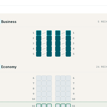
Business
5 REI
1
1
A
C
D
F
2
2
A
C
D
F
3
3
A
C
D
F
4
4
A
C
D
F
5
5
A
C
D
F
Economy
26 REI
6
6
A
B
C
D
E
F
7
7
A
B
C
D
E
F
8
8
A
B
C
D
E
F
9
9
A
B
C
D
E
F
10
10
A
B
C
D
E
F
11
11
A
B
C
D
E
F