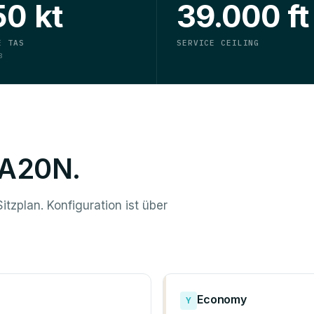
50 kt
39.000 ft
E TAS
SERVICE CEILING
8
r A20N.
itzplan. Konfiguration ist über
Economy
Y