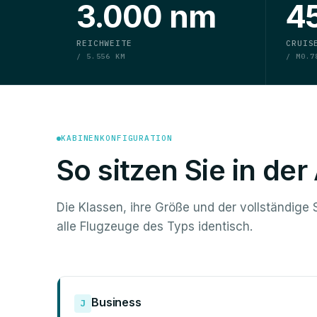
3.000 nm
4
REICHWEITE
CRUIS
/ 5.556 KM
/ M0.7
KABINENKONFIGURATION
So sitzen Sie in de
Die Klassen, ihre Größe und der vollständige S
alle Flugzeuge des Typs identisch.
Business
J