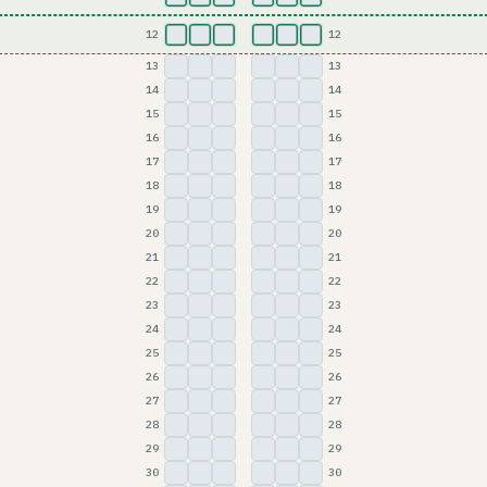
12
12
A
B
C
D
E
F
13
13
A
B
C
D
E
F
14
14
A
B
C
D
E
F
15
15
A
B
C
D
E
F
16
16
A
B
C
D
E
F
17
17
A
B
C
D
E
F
18
18
A
B
C
D
E
F
19
19
A
B
C
D
E
F
20
20
A
B
C
D
E
F
21
21
A
B
C
D
E
F
22
22
A
B
C
D
E
F
23
23
A
B
C
D
E
F
24
24
A
B
C
D
E
F
25
25
A
B
C
D
E
F
26
26
A
B
C
D
E
F
27
27
A
B
C
D
E
F
28
28
A
B
C
D
E
F
29
29
A
B
C
D
E
F
30
30
A
B
C
D
E
F