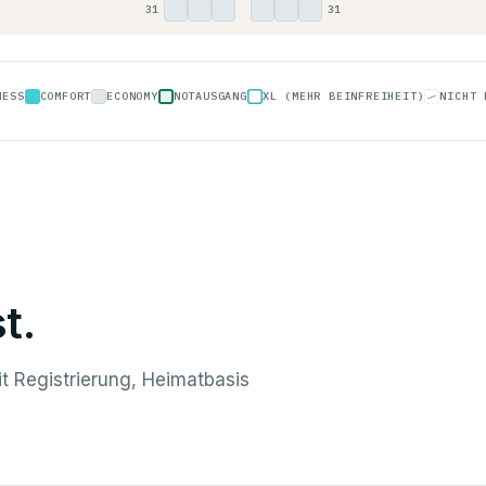
31
31
A
B
C
D
E
F
NESS
COMFORT
ECONOMY
NOTAUSGANG
XL (MEHR BEINFREIHEIT)
NICHT 
t.
it Registrierung, Heimatbasis