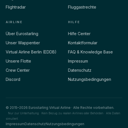
Flightradar
Fluggastrechte
AIRLINE
HILFE
Über Eurostarling
Hilfe Center
Unser Wappentier
Kontaktformular
Virtual Airline Berlin (EDDB)
FAQ & Knowledge Base
Unsere Flotte
Impressum
Crew Center
Datenschutz
Discord
Nutzungsbedingungen
© 2015–2026 Eurostarling Virtual Airline · Alle Rechte vorbehalten.
Nur zur Unterhaltung · Kein Bezug zu realen Airlines oder Behörden · Alle Daten
simuliert.
Impressum
Datenschutz
Nutzungsbedingungen