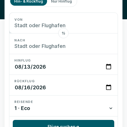
Hin- & Rückflug
Nur Hinflug
VON
NACH
HINFLUG
RÜCKFLUG
REISENDE
1 · Eco
Flüge suchen