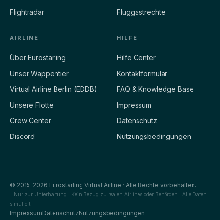
Flightradar
Fluggastrechte
AIRLINE
HILFE
Über Eurostarling
Hilfe Center
Unser Wappentier
Kontaktformular
Virtual Airline Berlin (EDDB)
FAQ & Knowledge Base
Unsere Flotte
Impressum
Crew Center
Datenschutz
Discord
Nutzungsbedingungen
© 2015–2026 Eurostarling Virtual Airline · Alle Rechte vorbehalten.
Nur zur Unterhaltung · Kein Bezug zu realen Airlines oder Behörden · Alle Daten
simuliert.
Impressum
Datenschutz
Nutzungsbedingungen