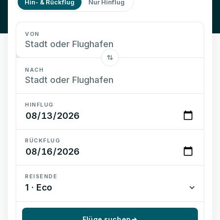
Hin- & Rückflug
Nur Hinflug
VON
NACH
HINFLUG
RÜCKFLUG
REISENDE
1 · Eco
Flüge suchen