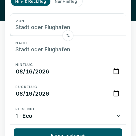
Hin- & Rückflug
Nur Hinflug
VON
NACH
HINFLUG
RÜCKFLUG
REISENDE
1 · Eco
Flüge suchen