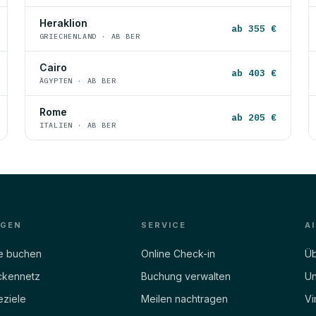
Heraklion
ab 355 €
GRIECHENLAND · AB BER
Cairo
ab 403 €
ÄGYPTEN · AB BER
Rome
ab 205 €
ITALIEN · AB BER
EGEN
SERVICE
A
e buchen
Online Check-in
Üb
ckennetz
Buchung verwalten
Un
eziele
Meilen nachtragen
Vi