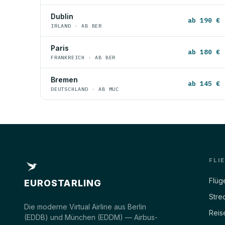
Dublin
ab 190 €
IRLAND · AB BER
Paris
ab 180 €
FRANKREICH · AB BER
Bremen
ab 145 €
DEUTSCHLAND · AB MUC
FLI
Flüg
EUROSTARLING
Stre
Die moderne Virtual Airline aus Berlin
Reis
(EDDB) und München (EDDM) — Airbus-