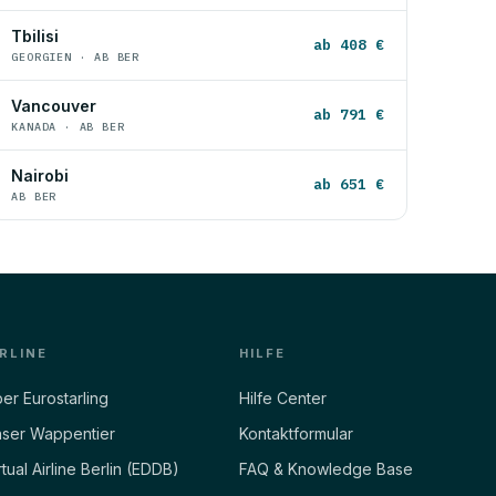
Tbilisi
ab 408 €
GEORGIEN · AB BER
Vancouver
ab 791 €
KANADA · AB BER
Nairobi
ab 651 €
AB BER
IRLINE
HILFE
er Eurostarling
Hilfe Center
ser Wappentier
Kontaktformular
rtual Airline Berlin (EDDB)
FAQ & Knowledge Base