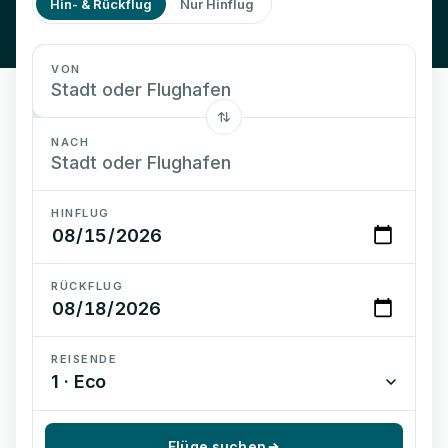
Hin- & Rückflug
Nur Hinflug
VON
NACH
HINFLUG
RÜCKFLUG
REISENDE
1 · Eco
Flüge suchen