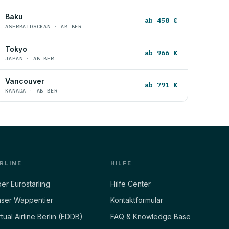
Baku
ab 458 €
ASERBAIDSCHAN · AB BER
Tokyo
ab 966 €
JAPAN · AB BER
Vancouver
ab 791 €
KANADA · AB BER
IRLINE
HILFE
er Eurostarling
Hilfe Center
ser Wappentier
Kontaktformular
rtual Airline Berlin (EDDB)
FAQ & Knowledge Base