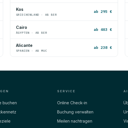
Kos
ab 295 €
GRIECHENLAND · AB BER
Cairo
ab 403 €
ÄGYPTEN · AB BER
Alicante
ab 238 €
SPANIEN · AB MUC
EGEN
SERVICE
A
e buchen
Online Check-in
Üb
ckennetz
Buchung verwalten
Un
eziele
Meilen nachtragen
Vi