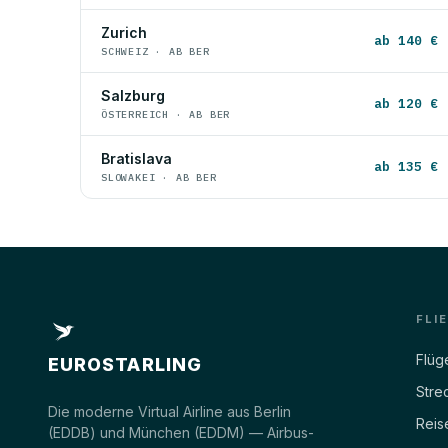
Zurich
ab 140 €
SCHWEIZ · AB BER
Salzburg
ab 120 €
ÖSTERREICH · AB BER
Bratislava
ab 135 €
SLOWAKEI · AB BER
FLI
Flüg
EUROSTARLING
Stre
Die moderne Virtual Airline aus Berlin
Reis
(EDDB) und München (EDDM) — Airbus-