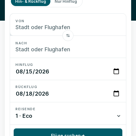
Hin- & Rückflug
Nur Hinflug
VON
NACH
HINFLUG
RÜCKFLUG
REISENDE
1 · Eco
Flüge suchen