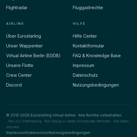
Flightradar
Fluggastrechte
AIRLINE
HILFE
Über Eurostarling
Hilfe Center
Unser Wappentier
Kontaktformular
Virtual Airline Berlin (EDDB)
FAQ & Knowledge Base
Unsere Flotte
Impressum
Crew Center
Datenschutz
Discord
Nutzungsbedingungen
© 2015–2026 Eurostarling Virtual Airline · Alle Rechte vorbehalten.
Nur zur Unterhaltung · Kein Bezug zu realen Airlines oder Behörden · Alle Daten
simuliert.
Impressum
Datenschutz
Nutzungsbedingungen