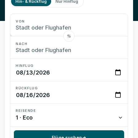
Hin- & Rückflug
Nur Hinflug
VON
NACH
HINFLUG
RÜCKFLUG
REISENDE
1 · Eco
Flüge suchen