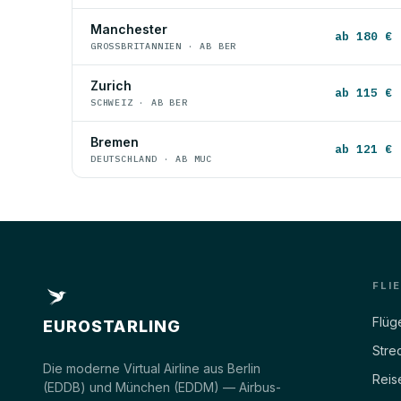
Manchester
ab 180 €
GROSSBRITANNIEN · AB BER
Zurich
ab 115 €
SCHWEIZ · AB BER
Bremen
ab 121 €
DEUTSCHLAND · AB MUC
FLI
Flüg
EUROSTARLING
Stre
Die moderne Virtual Airline aus Berlin
Reis
(EDDB) und München (EDDM) — Airbus-