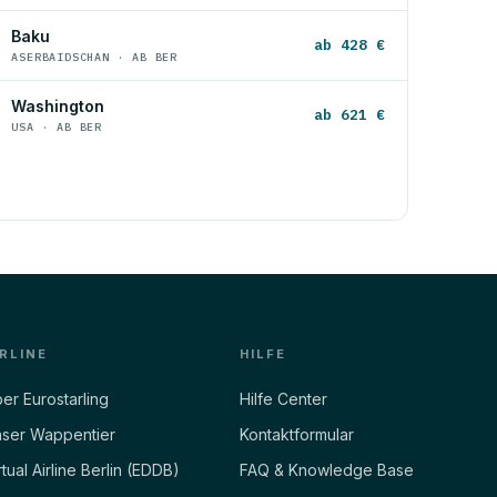
Baku
ab 428 €
ASERBAIDSCHAN · AB BER
Washington
ab 621 €
USA · AB BER
IRLINE
HILFE
er Eurostarling
Hilfe Center
ser Wappentier
Kontaktformular
rtual Airline Berlin (EDDB)
FAQ & Knowledge Base