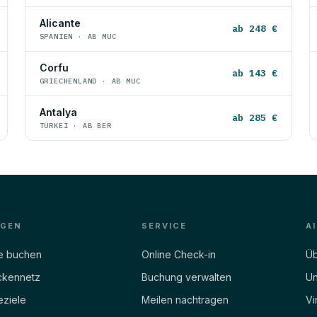
Alicante
ab 248 €
SPANIEN · AB MUC
Corfu
ab 143 €
GRIECHENLAND · AB MUC
Antalya
ab 285 €
TÜRKEI · AB BER
EGEN
SERVICE
A
e buchen
Online Check-in
Üb
ckennetz
Buchung verwalten
Un
eziele
Meilen nachtragen
Vi