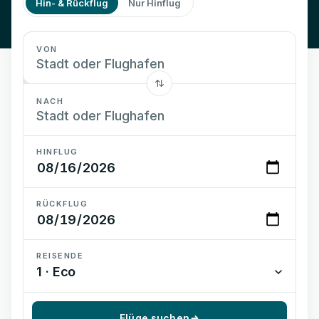
Hin- & Rückflug
Nur Hinflug
VON
NACH
HINFLUG
RÜCKFLUG
REISENDE
1 · Eco
Flüge suchen