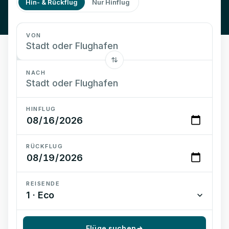
Hin- & Rückflug
Nur Hinflug
VON
NACH
HINFLUG
RÜCKFLUG
REISENDE
1 · Eco
Flüge suchen