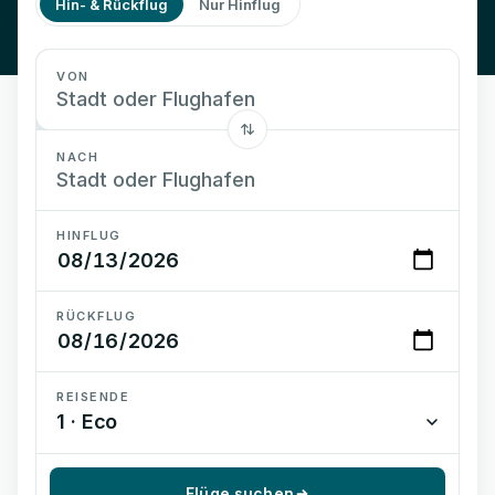
Hin- & Rückflug
Nur Hinflug
VON
NACH
HINFLUG
RÜCKFLUG
REISENDE
1 · Eco
Flüge suchen