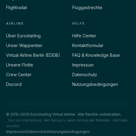
Flightradar
Fluggastrechte
AIRLINE
HILFE
Über Eurostarling
Hilfe Center
Unser Wappentier
Kontaktformular
Virtual Airline Berlin (EDDB)
FAQ & Knowledge Base
Unsere Flotte
Impressum
Crew Center
Datenschutz
Discord
Nutzungsbedingungen
© 2015–2026 Eurostarling Virtual Airline · Alle Rechte vorbehalten.
Nur zur Unterhaltung · Kein Bezug zu realen Airlines oder Behörden · Alle Daten
simuliert.
Impressum
Datenschutz
Nutzungsbedingungen