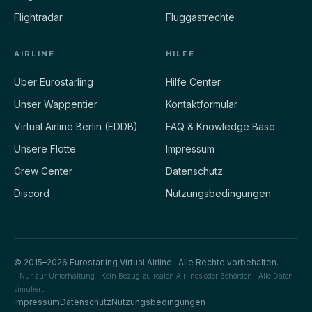
Flightradar
Fluggastrechte
AIRLINE
HILFE
Über Eurostarling
Hilfe Center
Unser Wappentier
Kontaktformular
Virtual Airline Berlin (EDDB)
FAQ & Knowledge Base
Unsere Flotte
Impressum
Crew Center
Datenschutz
Discord
Nutzungsbedingungen
© 2015–2026 Eurostarling Virtual Airline · Alle Rechte vorbehalten.
Nur zur Unterhaltung · Kein Bezug zu realen Airlines oder Behörden · Alle Daten
simuliert.
Impressum
Datenschutz
Nutzungsbedingungen