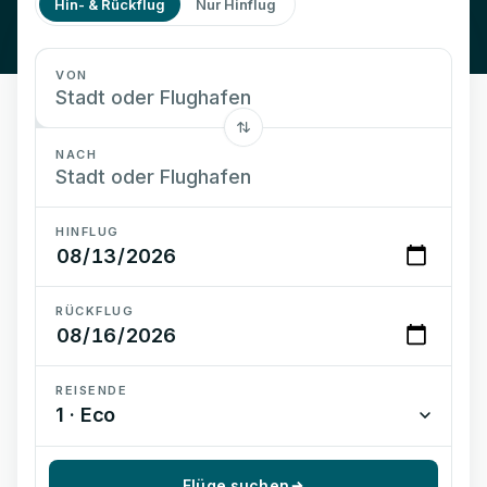
Hin- & Rückflug
Nur Hinflug
VON
NACH
HINFLUG
RÜCKFLUG
REISENDE
1 · Eco
Flüge suchen