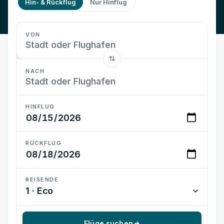
Hin- & Rückflug
Nur Hinflug
VON
NACH
HINFLUG
RÜCKFLUG
REISENDE
1 · Eco
Flüge suchen