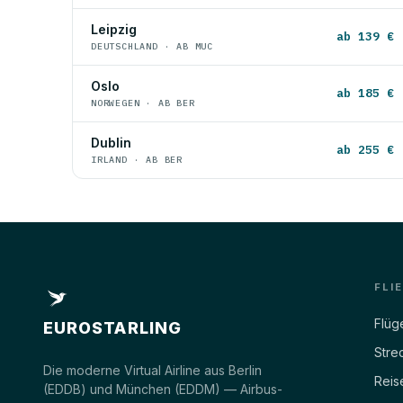
Leipzig
ab 139 €
DEUTSCHLAND · AB MUC
Oslo
ab 185 €
NORWEGEN · AB BER
Dublin
ab 255 €
IRLAND · AB BER
FLI
Flüg
EUROSTARLING
Stre
Die moderne Virtual Airline aus Berlin
Reis
(EDDB) und München (EDDM) — Airbus-