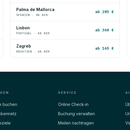
Palma de Mallorca
ab 285 €
SPANIEN · AB BER
Lisbon
ab 360 €
PORTUGAL · AB BER
Zagreb
ab 165 €
KROATIEN · AB BER
EGEN
SERVICE
A
e buchen
Online Check-in
Üb
ckennetz
Buchung verwalten
Un
eziele
Meilen nachtragen
Vi