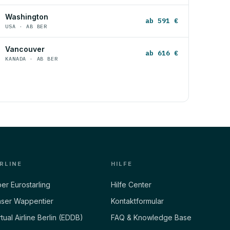
Washington
ab 591 €
USA · AB BER
Vancouver
ab 616 €
KANADA · AB BER
IRLINE
HILFE
er Eurostarling
Hilfe Center
ser Wappentier
Kontaktformular
rtual Airline Berlin (EDDB)
FAQ & Knowledge Base