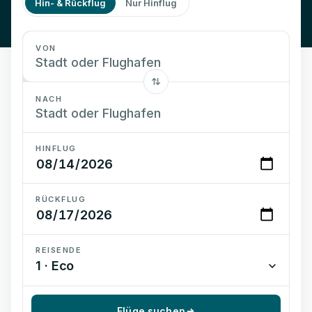
Hin- & Rückflug
Nur Hinflug
VON
NACH
HINFLUG
RÜCKFLUG
REISENDE
1 · Eco
Flüge suchen