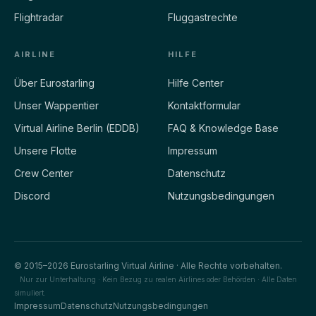
Flightradar
Fluggastrechte
AIRLINE
HILFE
Über Eurostarling
Hilfe Center
Unser Wappentier
Kontaktformular
Virtual Airline Berlin (EDDB)
FAQ & Knowledge Base
Unsere Flotte
Impressum
Crew Center
Datenschutz
Discord
Nutzungsbedingungen
© 2015–2026 Eurostarling Virtual Airline · Alle Rechte vorbehalten.
Nur zur Unterhaltung · Kein Bezug zu realen Airlines oder Behörden · Alle Daten
simuliert.
Impressum
Datenschutz
Nutzungsbedingungen