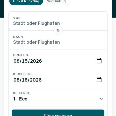
Hin- & Rückflug
Nur Hinflug
VON
NACH
HINFLUG
RÜCKFLUG
REISENDE
1 · Eco
Flüge suchen