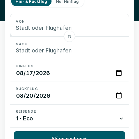
Hin- & Rückflug
Nur Hinflug
VON
NACH
HINFLUG
RÜCKFLUG
REISENDE
1 · Eco
Flüge suchen