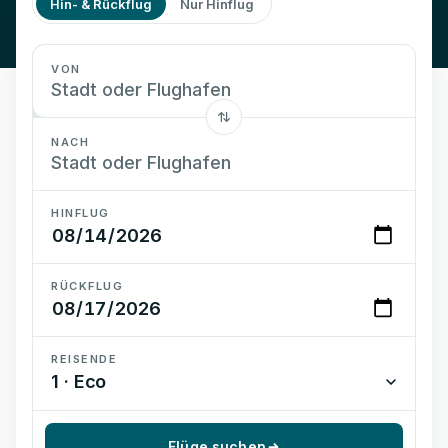
Hin- & Rückflug
Nur Hinflug
VON
NACH
HINFLUG
RÜCKFLUG
REISENDE
1 · Eco
Flüge suchen