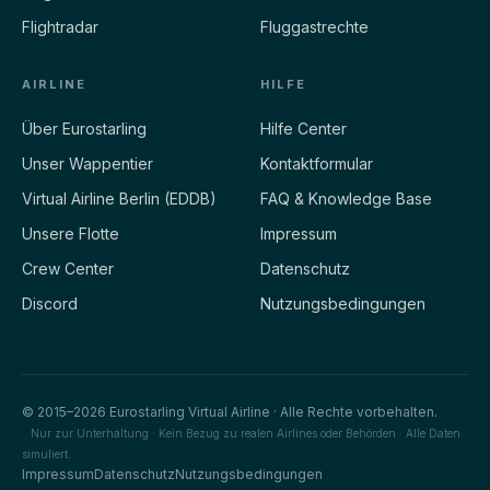
Flightradar
Fluggastrechte
AIRLINE
HILFE
Über Eurostarling
Hilfe Center
Unser Wappentier
Kontaktformular
Virtual Airline Berlin (EDDB)
FAQ & Knowledge Base
Unsere Flotte
Impressum
Crew Center
Datenschutz
Discord
Nutzungsbedingungen
© 2015–2026 Eurostarling Virtual Airline · Alle Rechte vorbehalten.
Nur zur Unterhaltung · Kein Bezug zu realen Airlines oder Behörden · Alle Daten
simuliert.
Impressum
Datenschutz
Nutzungsbedingungen