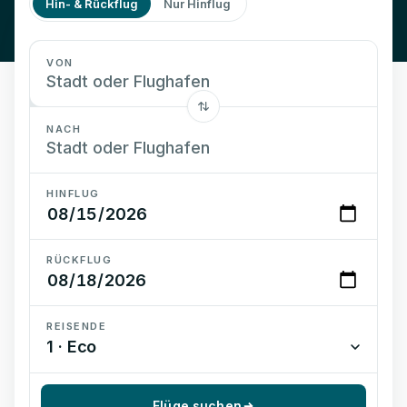
Hin- & Rückflug
Nur Hinflug
VON
NACH
HINFLUG
RÜCKFLUG
REISENDE
1 · Eco
Flüge suchen