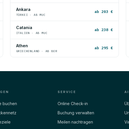
Ankara
ab 203 €
TÜRKEI · AB MUC
Catania
ab 238 €
ITALIEN · AB MUC
Athen
ab 295 €
GRIECHENLAND · AB BER
EGEN
SERVICE
A
e buchen
Online Check-in
Üb
ckennetz
Buchung verwalten
Un
eziele
Meilen nachtragen
Vi