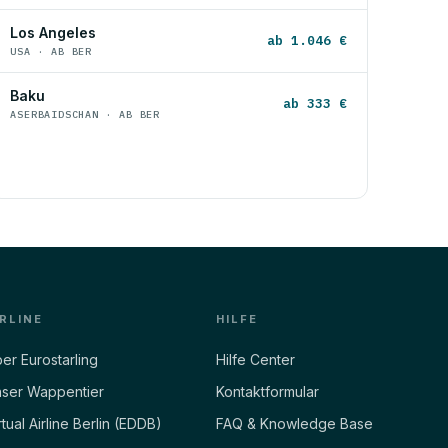
Los Angeles
ab 1.046 €
USA · AB BER
Baku
ab 333 €
ASERBAIDSCHAN · AB BER
IRLINE
HILFE
er Eurostarling
Hilfe Center
ser Wappentier
Kontaktformular
rtual Airline Berlin (EDDB)
FAQ & Knowledge Base