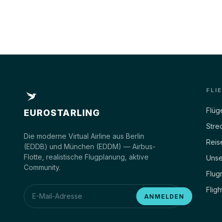
FLI
Flüg
EUROSTARLING
Stre
Die moderne Virtual Airline aus Berlin
Reis
(EDDB) und München (EDDM) — Airbus-
Flotte, realistische Flugplanung, aktive
Unse
Community.
Flug
Fligh
ANMELDEN