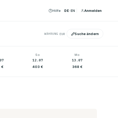
Hilfe
Anmelden
DE
·
EN
Suche ändern
WÄHRUNG
a
So
Mo
07
12.07
13.07
 €
403 €
368 €