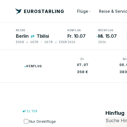
EUROSTARLING
Flüge
Reise & Servi
REISE
HINFLUG
RÜCKFLUG
Berlin
⇄
Tbilisi
Fr. 10.07
Mi. 15.07
→
EDDB → UGTB · UGTB → EDDB
2026
2026
Di
M
07.07
08.
→
HINFLUG
358 €
383
FILTER
Hinflug
Suche Hi
Nur Direktflüge