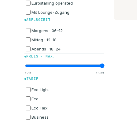
Eurostarling operated
Mit Lounge-Zugang
ABFLUGZEIT
Morgens · 06–12
Mittag · 12–18
Abends · 18–24
PREIS · MAX.
€79
€599
TARIF
Eco Light
Eco
Eco Flex
Business