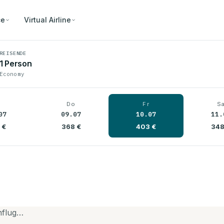
ce
Virtual Airline
REISENDE
1 Person
Economy
i
Do
Fr
S
07
09.07
10.07
11.
 €
368 €
403 €
348
nflug…