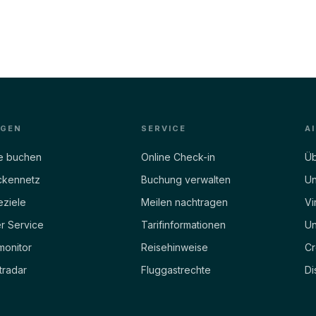
EGEN
SERVICE
A
e buchen
Online Check-in
Üb
ckennetz
Buchung verwalten
Un
eziele
Meilen nachtragen
Vi
r Service
Tarifinformationen
Un
monitor
Reisehinweise
Cr
tradar
Fluggastrechte
Di