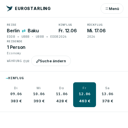
EUROSTARLING
Menü
REISE
HINFLUG
RÜCKFLUG
Berlin
⇄
Baku
Fr. 12.06
Mi. 17.06
EDDB → UBBB · UBBB → EDDB
2026
2026
REISENDE
1 Person
Economy
Suche ändern
WÄHRUNG
→
HINFLUG
Di
Mi
Do
Fr
Sa
09.06
10.06
11.06
12.06
13.06
1
383 €
393 €
428 €
463 €
378 €
4