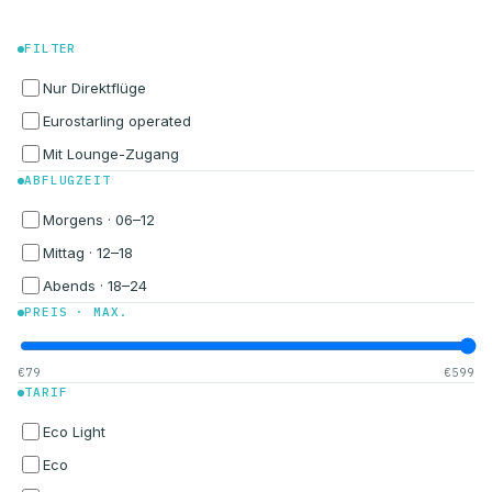
FILTER
Nur Direktflüge
Eurostarling operated
Mit Lounge-Zugang
ABFLUGZEIT
Morgens · 06–12
Mittag · 12–18
Abends · 18–24
PREIS · MAX.
€79
€599
TARIF
Eco Light
Eco